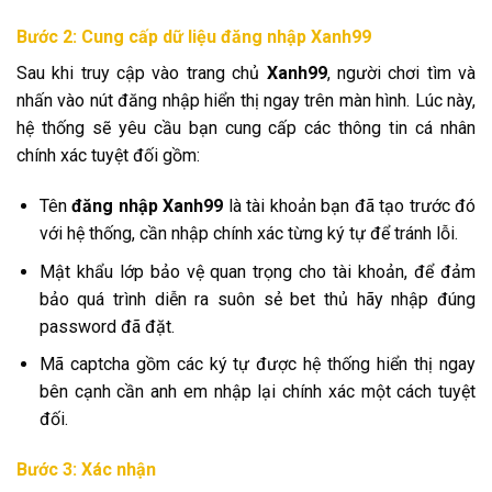
Bước 2: Cung cấp dữ liệu đăng nhập Xanh99
Sau khi truy cập vào trang chủ
Xanh99
, người chơi tìm và
nhấn vào nút đăng nhập hiển thị ngay trên màn hình. Lúc này,
hệ thống sẽ yêu cầu bạn cung cấp các thông tin cá nhân
chính xác tuyệt đối gồm:
Tên
đăng nhập Xanh99
là tài khoản bạn đã tạo trước đó
với hệ thống, cần nhập chính xác từng ký tự để tránh lỗi.
Mật khẩu lớp bảo vệ quan trọng cho tài khoản, để đảm
bảo quá trình diễn ra suôn sẻ bet thủ hãy nhập đúng
password đã đặt.
Mã captcha gồm các ký tự được hệ thống hiển thị ngay
bên cạnh cần anh em nhập lại chính xác một cách tuyệt
đối.
Bước 3: Xác nhận