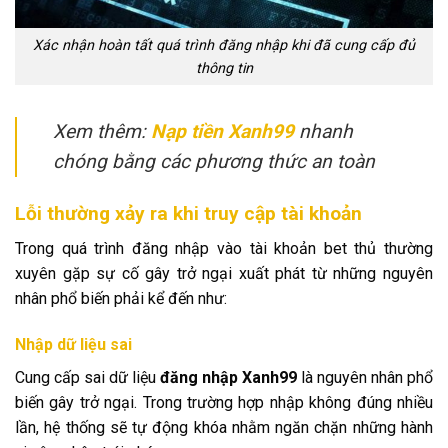
Xác nhận hoàn tất quá trình đăng nhập khi đã cung cấp đủ
thông tin
Xem thêm:
Nạp tiền Xanh99
nhanh
chóng bằng các phương thức an toàn
Lỗi thường xảy ra khi truy cập tài khoản
Trong quá trình đăng nhập vào tài khoản bet thủ thường
xuyên gặp sự cố gây trở ngại xuất phát từ những nguyên
nhân phổ biến phải kể đến như:
Nhập dữ liệu sai
Cung cấp sai dữ liệu
đăng nhập Xanh99
là nguyên nhân phổ
biến gây trở ngại. Trong trường hợp nhập không đúng nhiều
lần, hệ thống sẽ tự động khóa nhằm ngăn chặn những hành