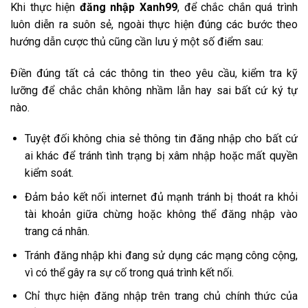
Khi thực hiện
đăng nhập Xanh99
, để chắc chắn quá trình
luôn diễn ra suôn sẻ, ngoài thực hiện đúng các bước theo
hướng dẫn cược thủ cũng cần lưu ý một số điểm sau:
Điền đúng tất cả các thông tin theo yêu cầu, kiểm tra kỹ
lưỡng để chắc chắn không nhầm lẫn hay sai bất cứ ký tự
nào.
Tuyệt đối không chia sẻ thông tin đăng nhập cho bất cứ
ai khác để tránh tình trạng bị xâm nhập hoặc mất quyền
kiểm soát.
Đảm bảo kết nối internet đủ mạnh tránh bị thoát ra khỏi
tài khoản giữa chừng hoặc không thể đăng nhập vào
trang cá nhân.
Tránh đăng nhập khi đang sử dụng các mạng công cộng,
vì có thể gây ra sự cố trong quá trình kết nối.
Chỉ thực hiện đăng nhập trên trang chủ chính thức của