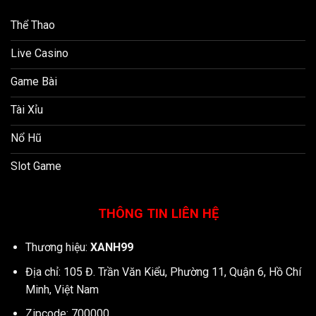
Thể Thao
Live Casino
Game Bài
Tài Xỉu
Nổ Hũ
Slot Game
THÔNG TIN LIÊN HỆ
Thương hiệu:
XANH99
Địa chỉ:
105 Đ. Trần Văn Kiểu, Phường 11, Quận 6, Hồ Chí
Minh, Việt Nam
Zipcode: 700000